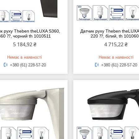
ик руху Theben theLUXA S360,
Датчик руху Theben theLUXA
360 ⁇, чорний th 1010511
220 ⁇, білий, th 10106
5 184,92 ₴
4 715,22 ₴
Немає в наявності
Немає в наявності
+380 (61) 228-57-20
+380 (61) 228-57-20