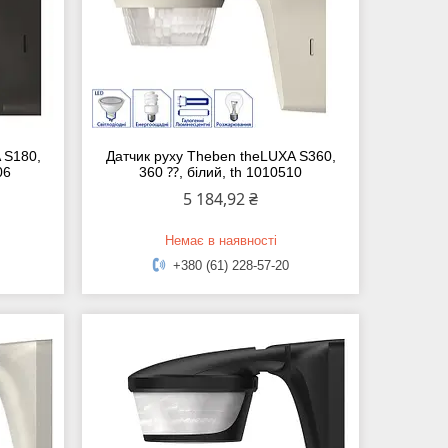
 S180,
Датчик руху Theben theLUXA S360,
06
360 ⁇, білий, th 1010510
5 184,92 ₴
Немає в наявності
+380 (61) 228-57-20