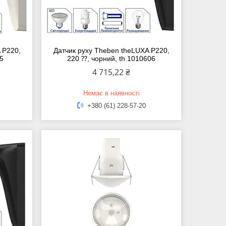
 P220,
Датчик руху Theben theLUXA P220,
05
220 ⁇, чорний, th 1010606
4 715,22 ₴
Немає в наявності
+380 (61) 228-57-20