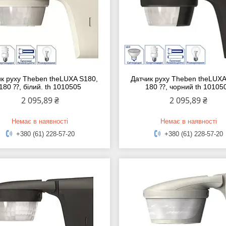
ик руху Theben theLUXA S180,
Датчик руху Theben theLUXA
180 ⁇, білий. th 1010505
180 ⁇, чорний th 10105
2 095,89 ₴
2 095,89 ₴
Немає в наявності
Немає в наявності
+380 (61) 228-57-20
+380 (61) 228-57-20