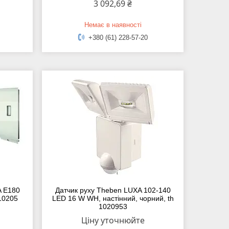
3 092,69 ₴
Немає в наявності
+380 (61) 228-57-20
A E180
Датчик руху Theben LUXA 102-140
010205
LED 16 W WH, настінний, чорний, th
1020953
Ціну уточнюйте