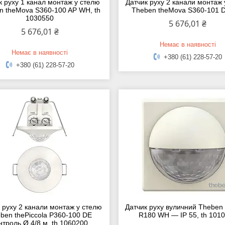
к руху 1 канал монтаж у стелю
Датчик руху 2 канали монтаж
n theMova S360-100 AP WH, th
Theben theMova S360-101 
1030550
5 676,01 ₴
5 676,01 ₴
Немає в наявності
Немає в наявності
+380 (61) 228-57-20
+380 (61) 228-57-20
 руху 2 канали монтаж у стелю
Датчик руху вуличний Theben
ben thePiccola P360-100 DE
R180 WH — IP 55, th 101
нтроль Ø 4/8 м, th 1060200