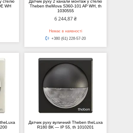
 у стелю
Датчик руху 2 канали монтаж у стелю
DE WH
Theben theMova S360-101 AP WH, th
1030555
6 244,87 ₴
Немає в наявності
+380 (61) 228-57-20
 theLuxa
Датчик руху вуличний Theben theLuxa
0200
R180 BK — IP 55, th 1010201