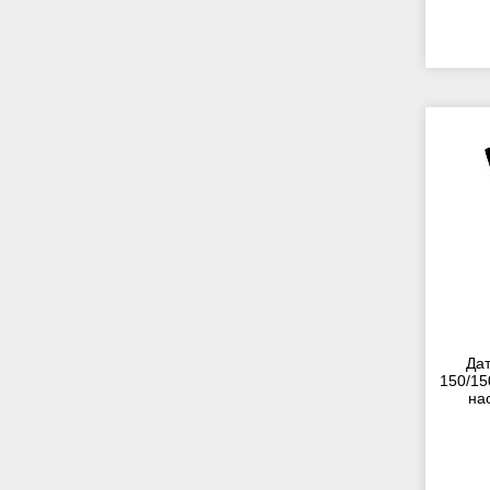
Дат
150/15
на