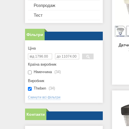
Розпродаж
Тест
Фільтри
Датч
Ціна
Країна виробник
Німеччина
34
Виробник
Theben
34
Скинути всі фільтри
Контакти