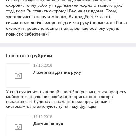
охорони, точну роботу і відстеження жодного зайвого руху
тоді, коли Ви ставите охорону і Вас немає вдома. Тому,
звертаючись в нашу компанію, Ви придбаєте якісні і
високотехнологічні охоронні датчики руху і термостат і Ваша
економія грошових коштів і найголовніше безпеку будуть
повністю забезпечені!
Інші статті рубрики
17.10.2016
Лазерний датчик руху
У світі сучасних технологій і постійно розвивається прогресу
майже кожен власник особистого приватного сектора
оснастив свій будинок різноманітними пристроями і
системами, які виконують ту чи іншу функцію.
17.10.2016
Датчик на рух