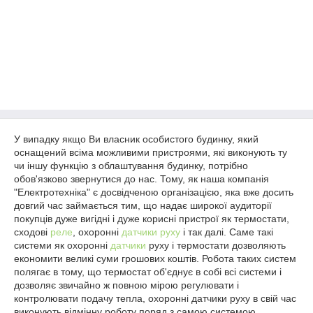
У випадку якщо Ви власник особистого будинку, який
оснащений всіма можливими пристроями, які виконують ту
чи іншу функцію з облаштування будинку, потрібно
обов'язково звернутися до нас. Тому, як наша компанія
"Електротехніка" є досвідченою організацією, яка вже досить
довгий час займається тим, що надає широкої аудиторії
покупців дуже вигідні і дуже корисні пристрої як термостати,
сходові
реле
, охоронні
датчики руху
і так далі. Саме такі
системи як охоронні
датчики
руху і термостати дозволяють
економити великі суми грошових коштів. Робота таких систем
полягає в тому, що термостат об'єднує в собі всі системи і
дозволяє звичайно ж повною мірою регулювати і
контролювати подачу тепла, охоронні датчики руху в свій час
виконують відмінну роботу поряд з самою системою