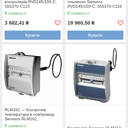
контролерів RVD145/109-C;
опалення Siemens
S55370-C123
RVD145/109-C; S55370-C116
В наявності
В наявності
3 682,41
19 960,50
₴
₴
Купити
Купити
RLM162 — Контролер
температури в повітроводі
Siemens RLM162;
BPZ:RLM162
В наявності