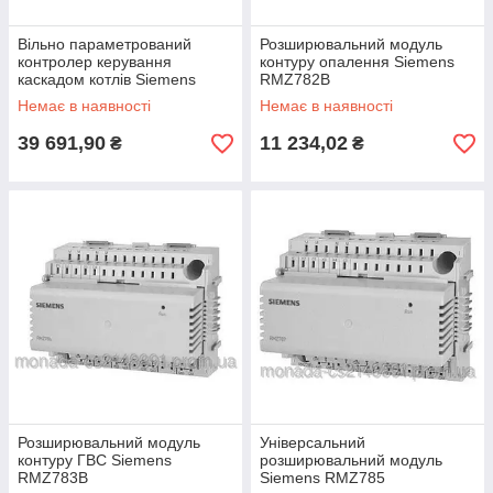
Вільно параметрований
Розширювальний модуль
контролер керування
контуру опалення Siemens
каскадом котлів Siemens
RMZ782B
RMK770-4
Немає в наявності
Немає в наявності
39 691,90
11 234,02
₴
₴
Розширювальний модуль
Універсальний
контуру ГВС Siemens
розширювальний модуль
RMZ783B
Siemens RMZ785