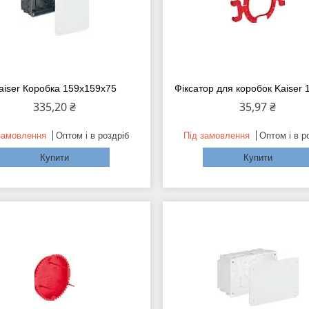
aiser Коробка 159х159х75
Фіксатор для коробок Kaiser 
335,20 ₴
35,97 ₴
замовлення
Оптом і в роздріб
Під замовлення
Оптом і в р
Купити
Купити