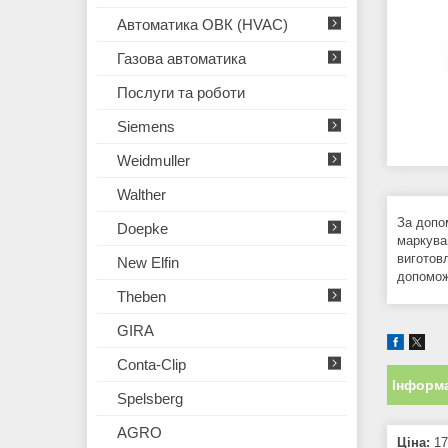
Автоматика ОВК (HVAC)
Газова автоматика
Послуги та роботи
Siemens
Weidmuller
Walther
За допо
Doepke
маркува
виготов
New Elfin
допомож
Theben
GIRA
Conta-Clip
Інформа
Spelsberg
AGRO
Ціна:
17