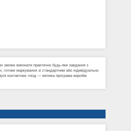
ач зможе виконати практично будь-яке завдання з
и, готове маркування зі стандартним або індивідуально
 для контактних гнізд — велика програма виробів