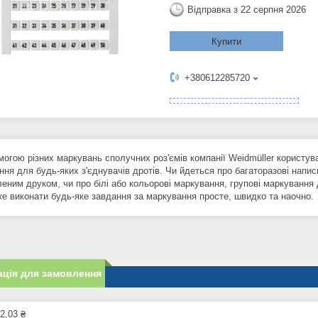
Відправка з 22 серпня 2026
Купити
+380612285720
могою різних маркувань сполучних роз'ємів компанії Weidmüller користув
ння для будь-яких з'єднувачів дротів. Чи йдеться про багаторазові напис
леним друком, чи про білі або кольорові маркування, групові маркування
е виконати будь-яке завдання за маркування просте, швидко та наочно.
ція для замовлення
2,03 ₴