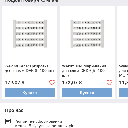
Подібні товари компанії
Weidmuller Маркировка
Weidmuller Маркування
Weid
для клемм DEK 6 (100 шт)
для клем DEK 6,5 (100
для 
шт.)
MC 
172,07
172,07
11,
₴
₴
Купити
Купити
Про нас
Рейтинг не сформований
Менше 5 відгуків за останній рік