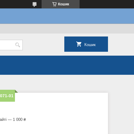
Кошик
Кошик
9071-01
айті — 1 000 ₴