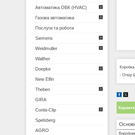
Автоматика ОВК (HVAC)
Газова автоматика
Послуги та роботи
Siemens
Weidmuller
Walther
Коробка
Doepke
- Отвір
New Elfin
Theben
GIRA
Характ
Conta-Clip
Spelsberg
Основн
AGRO
Виробни