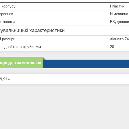
 корпусу
Пластик
иробник
Німеччина
становки
Вбудовани
увальницькі характеристики
і розміри
діаметр 74
ввідної гофротруби, мм
20
ція для замовлення
9,91 ₴