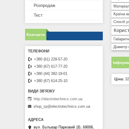
Розпродаж
Матеріал
Країна в
Тест
Спосіб у
Корист
Контакти
Габаритн
Діаметр 
+380 (61) 228-57-20
Інформа
+380 (67) 617-77-20
+380 (44) 392-19-01
Ціна:
32
+380 (67) 614-25-10
http://electrotechnics.com.ua
shop_zp@electrotechnics.com.ua
вул. Бульвар Парковий 1Б; 69006,