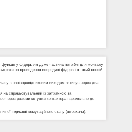
функції у фідері, які дуже частина потрібні для монтажу
витрати на проведення всередині фідера і в такий спосіб
часу з напівпровідниковим виходом активує через два
ня на спрацьовувальний із затримкою за
ьо через роз'єми котушки контактора паралельно до
ічної індикації комутаційного стану (штовхача).