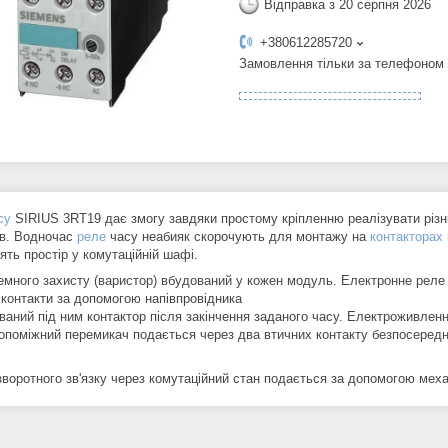
Відправка з 20 серпня 2026
+380612285720
Замовлення тільки за телефоном
су
SIRIUS 3RT19 дає змогу завдяки простому кріпленню реалізувати різні 
ів. Водночас
реле
часу неабияк скорочують для монтажу на
контакторах
ять простір у комутаційній шафі.
емного захисту (варистор) вбудований у кожен модуль. Електронне реле 
 контакти за допомогою напівпровідника
ваний під ним контактор після закінчення заданого часу. Електроживлен
опоміжний перемикач подається через два втичних контакту безпосередн
воротного зв'язку через комутаційний стан подається за допомогою механ