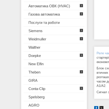
Автоматика ОВК (HVAC)
Газова автоматика
Послуги та роботи
Siemens
Weidmuller
Walther
Реле ча
Doepke
стартер
економл
New Elfin
Блок сх
Theben
втичних
розташо
GIRA
часом д
A1/A2.
Conta-Clip
Сигнал з
Spelsberg
AGRO