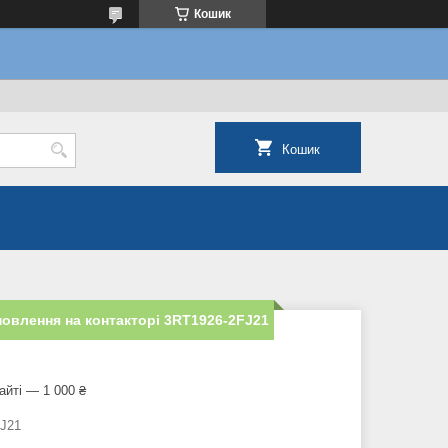
Кошик
Кошик
новлення на контакторі 3RT1926-2FJ21
айті — 1 000 ₴
J21