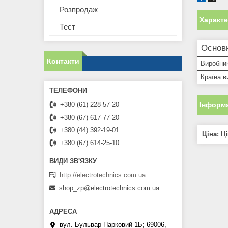
Розпродаж
Характ
Тест
Основ
Контакти
Виробни
Країна в
Інформа
+380 (61) 228-57-20
+380 (67) 617-77-20
+380 (44) 392-19-01
Ціна:
Ці
+380 (67) 614-25-10
http://electrotechnics.com.ua
shop_zp@electrotechnics.com.ua
вул. Бульвар Парковий 1Б; 69006,