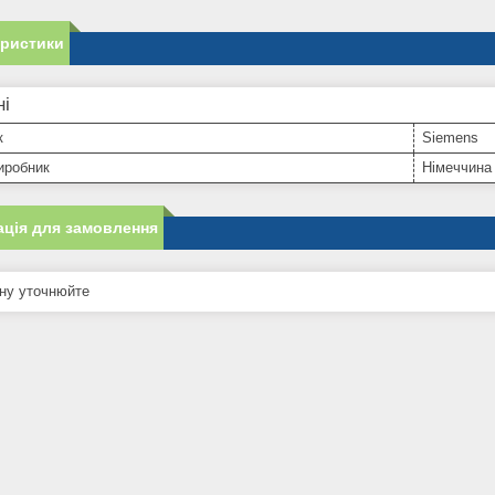
еристики
ні
к
Siemens
иробник
Німеччина
ція для замовлення
ну уточнюйте