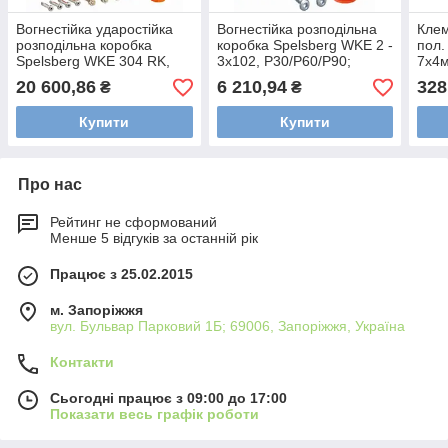
Вогнестійка ударостійка
Вогнестійка розподільна
Клем
розподільна коробка
коробка Spelsberg WKE 2 -
пол.
Spelsberg WKE 304 RK,
3x102, Р30/Р60/Р90;
7х4м
Р30; входи: 2хМ40,
входи: 1хМ20, 5хМ25;
1х16
20 600,86
6 210,94
328
₴
₴
1хМ25; sp86230401
sp86051201
741
Купити
Купити
Про нас
Рейтинг не сформований
Менше 5 відгуків за останній рік
Працює з 25.02.2015
м. Запоріжжя
вул. Бульвар Парковий 1Б; 69006, Запоріжжя, Україна
Контакти
Сьогодні працює з 09:00 до 17:00
Показати весь графік роботи