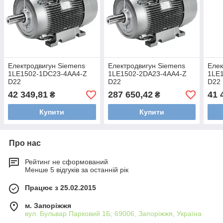
Електродвигун Siemens
Електродвигун Siemens
Елек
1LE1502-1DC23-4AA4-Z
1LE1502-2DA23-4AA4-Z
1LE
D22
D22
D22
42 349,81
287 650,42
41 
₴
₴
Купити
Купити
Про нас
Рейтинг не сформований
Менше 5 відгуків за останній рік
Працює з 25.02.2015
м. Запоріжжя
вул. Бульвар Парковий 1Б; 69006, Запоріжжя, Україна