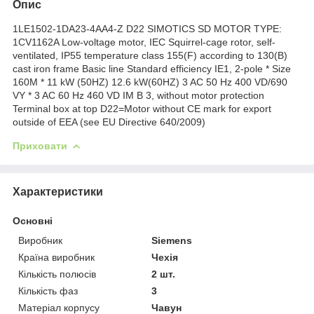
Опис
1LE1502-1DA23-4AA4-Z D22 SIMOTICS SD MOTOR TYPE:
1CV1162A Low-voltage motor, IEC Squirrel-cage rotor, self-
ventilated, IP55 temperature class 155(F) according to 130(B)
cast iron frame Basic line Standard efficiency IE1, 2-pole * Size
160M * 11 kW (50HZ) 12.6 kW(60HZ) 3 AC 50 Hz 400 VD/690
VY * 3 AC 60 Hz 460 VD IM B 3, without motor protection
Terminal box at top D22=Motor without CE mark for export
outside of EEA (see EU Directive 640/2009)
Приховати
Характеристики
Основні
Виробник
Siemens
Країна виробник
Чехія
Кількість полюсів
2 шт.
Кількість фаз
3
Матеріал корпусу
Чавун