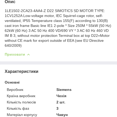
Опис
1LE1502-2CA23-4AA4-Z D22 SIMOTICS SD MOTOR TYPE:
1CV1252A Low-voltage motor, IEC Squirrel-cage rotor, self-
ventilated, IP55 Temperature class 155(F) according to 130(B)
cast iron frame Basic line IE1 2-pole * Size 250M * 55kW (50 Hz)
62kW (60 Hz) 3 AC 50 Hz 400 VD/690 VY * 3 AC 60 Hz 460 VD
IM B 3, without motor protection Terminal box at top D22=Motor
without CE mark for export outside of EEA (see EU Directive
640/2009)
Приховати
Характеристики
Основні
Виробник
Siemens
Країна виробник
Чехія
Кількість полюсів
2 шт.
Кількість фаз
3
Матеріал корпусу
Чавун