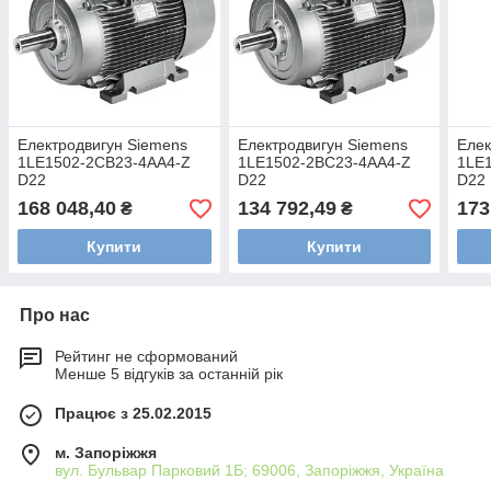
Електродвигун Siemens
Електродвигун Siemens
Елек
1LE1502-2CB23-4AA4-Z
1LE1502-2BC23-4AA4-Z
1LE
D22
D22
D22
168 048,40
134 792,49
173
₴
₴
Купити
Купити
Про нас
Рейтинг не сформований
Менше 5 відгуків за останній рік
Працює з 25.02.2015
м. Запоріжжя
вул. Бульвар Парковий 1Б; 69006, Запоріжжя, Україна