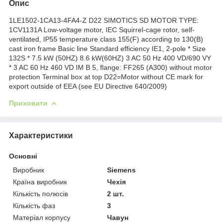
Опис
1LE1502-1CA13-4FA4-Z D22 SIMOTICS SD MOTOR TYPE:
1CV1131A Low-voltage motor, IEC Squirrel-cage rotor, self-
ventilated, IP55 temperature class 155(F) according to 130(B)
cast iron frame Basic line Standard efficiency IE1, 2-pole * Size
132S * 7.5 kW (50HZ) 8.6 kW(60HZ) 3 AC 50 Hz 400 VD/690 VY
* 3 AC 60 Hz 460 VD IM B 5, flange: FF265 (A300) without motor
protection Terminal box at top D22=Motor without CE mark for
export outside of EEA (see EU Directive 640/2009)
Приховати
Характеристики
Основні
Виробник
Siemens
Країна виробник
Чехія
Кількість полюсів
2 шт.
Кількість фаз
3
Матеріал корпусу
Чавун