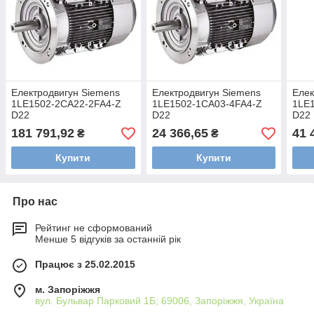
Електродвигун Siemens
Електродвигун Siemens
Елек
1LE1502-2CA22-2FA4-Z
1LE1502-1CA03-4FA4-Z
1LE
D22
D22
D22
181 791,92
24 366,65
41 
₴
₴
Купити
Купити
Про нас
Рейтинг не сформований
Менше 5 відгуків за останній рік
Працює з 25.02.2015
м. Запоріжжя
вул. Бульвар Парковий 1Б; 69006, Запоріжжя, Україна