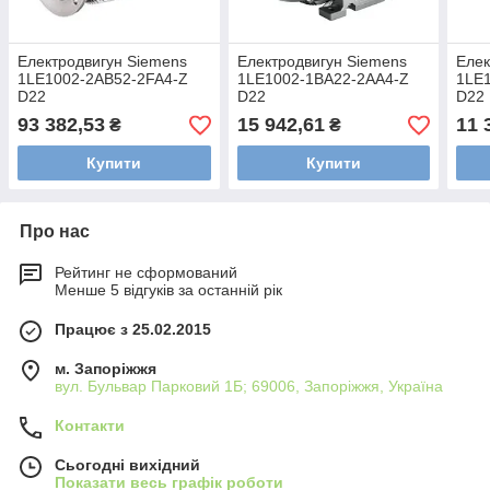
Електродвигун Siemens
Електродвигун Siemens
Елек
1LE1002-2AB52-2FA4-Z
1LE1002-1BA22-2AA4-Z
1LE
D22
D22
D22
93 382,53
15 942,61
11 
₴
₴
Купити
Купити
Про нас
Рейтинг не сформований
Менше 5 відгуків за останній рік
Працює з 25.02.2015
м. Запоріжжя
вул. Бульвар Парковий 1Б; 69006, Запоріжжя, Україна
Контакти
Сьогодні вихідний
Показати весь графік роботи