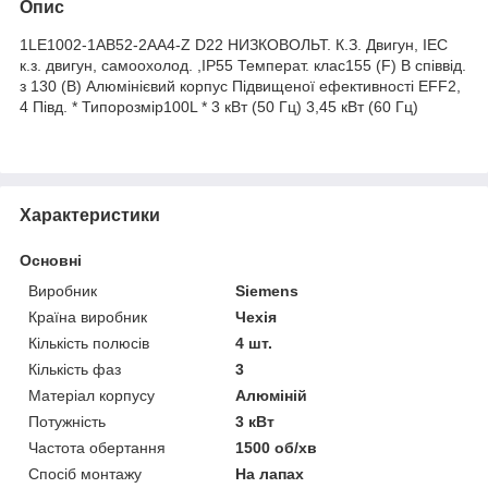
Опис
1LE1002-1AB52-2AA4-Z D22 НИЗКОВОЛЬТ. К.З. Двигун, IEC
к.з. двигун, самоохолод. ,IP55 Температ. клас155 (F) В співвід.
з 130 (B) Алюмінієвий корпус Підвищеної ефективності EFF2,
4 Півд. * Типорозмір100L * 3 кВт (50 Гц) 3,45 кВт (60 Гц)
Характеристики
Основні
Виробник
Siemens
Країна виробник
Чехія
Кількість полюсів
4 шт.
Кількість фаз
3
Матеріал корпусу
Алюміній
Потужність
3 кВт
Частота обертання
1500 об/хв
Спосіб монтажу
На лапах