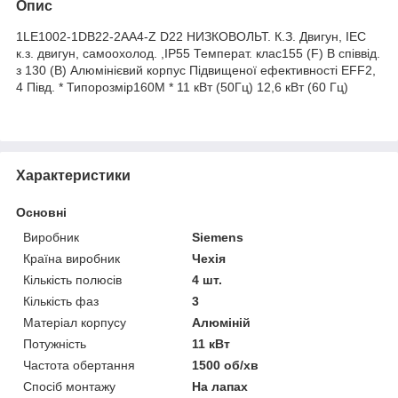
Опис
1LE1002-1DB22-2AA4-Z D22 НИЗКОВОЛЬТ. К.З. Двигун, IEC
к.з. двигун, самоохолод. ,IP55 Температ. клас155 (F) В співвід.
з 130 (B) Алюмінієвий корпус Підвищеної ефективності EFF2,
4 Півд. * Типорозмір160M * 11 кВт (50Гц) 12,6 кВт (60 Гц)
Характеристики
Основні
Виробник
Siemens
Країна виробник
Чехія
Кількість полюсів
4 шт.
Кількість фаз
3
Матеріал корпусу
Алюміній
Потужність
11 кВт
Частота обертання
1500 об/хв
Спосіб монтажу
На лапах