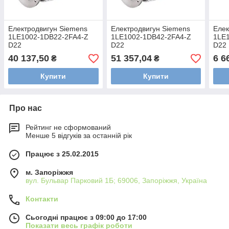
Електродвигун Siemens
Електродвигун Siemens
Елек
1LE1002-1DB22-2FA4-Z
1LE1002-1DB42-2FA4-Z
1LE
D22
D22
D22
40 137,50
51 357,04
6 6
₴
₴
Купити
Купити
Про нас
Рейтинг не сформований
Менше 5 відгуків за останній рік
Працює з 25.02.2015
м. Запоріжжя
вул. Бульвар Парковий 1Б; 69006, Запоріжжя, Україна
Контакти
Сьогодні працює з 09:00 до 17:00
Показати весь графік роботи