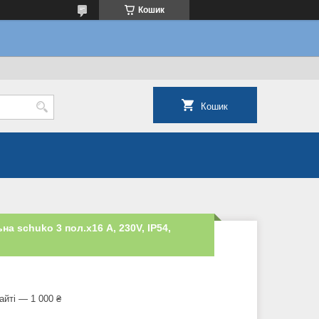
Кошик
Кошик
на schuko 3 пол.х16 А, 230V, IP54,
айті — 1 000 ₴