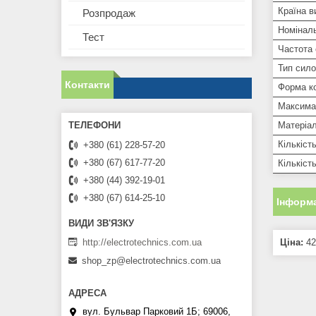
Країна в
Розпродаж
Номінал
Тест
Частота
Тип сило
Контакти
Форма ко
Максима
Матеріал
Кількіст
+380 (61) 228-57-20
+380 (67) 617-77-20
Кількіст
+380 (44) 392-19-01
+380 (67) 614-25-10
Інформа
http://electrotechnics.com.ua
Ціна:
42
shop_zp@electrotechnics.com.ua
вул. Бульвар Парковий 1Б; 69006,