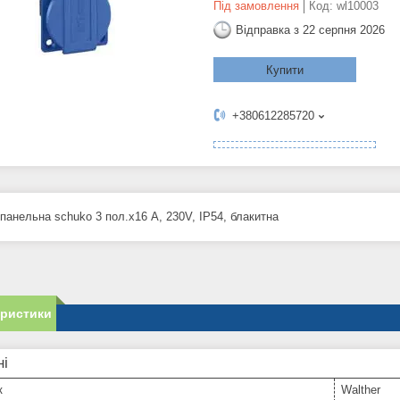
Під замовлення
Код:
wl10003
Відправка з 22 серпня 2026
Купити
+380612285720
панельна schuko 3 пол.х16 А, 230V, IP54, блакитна
еристики
ні
к
Walther