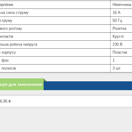
иробник
Німеччина
ьна сила струму
16 А
 струму
50 Гц
вого роз'єму
Розетка
нтактів
Круглі
льна робоча напруга
230 В
 корпусу
Пластик
ь фаз
1
ь полюсів
3 шт.
ція для замовлення
6,95 ₴