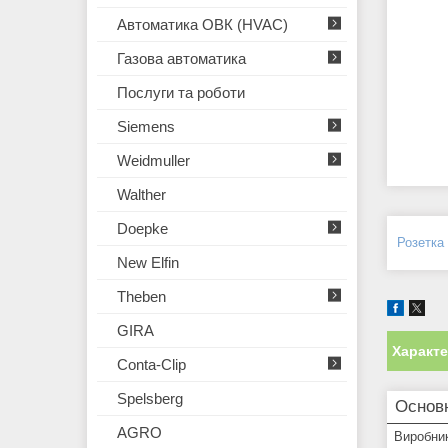
Автоматика ОВК (HVAC)
Газова автоматика
Послуги та роботи
Siemens
Weidmuller
Walther
Doepke
Розетка
New Elfin
Theben
GIRA
Характ
Conta-Clip
Spelsberg
Основ
AGRO
Виробни