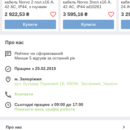
кабель Norvo 2 пол.х16 А,
кабель Norvo 3пол.х16 А,
кабе
42 AC, IP44, з гнучким
42 AC, IP44 wl10261
24 A
введенням wl10211
введ
2 922,53
3 595,16
3 2
₴
₴
Купити
Купити
Про нас
Рейтинг не сформований
Менше 5 відгуків за останній рік
Працює з 25.02.2015
м. Запоріжжя
вул. Бульвар Парковий 1Б; 69006, Запоріжжя, Україна
Контакти
Сьогодні працює з 09:00 до 17:00
Показати весь графік роботи
Про нас