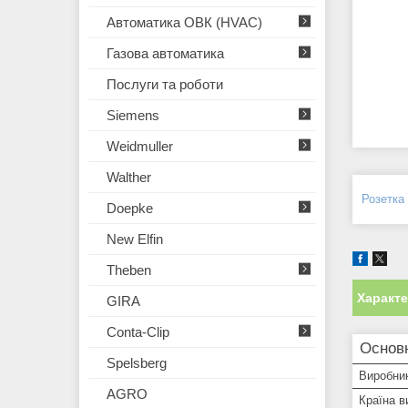
Автоматика ОВК (HVAC)
Газова автоматика
Послуги та роботи
Siemens
Weidmuller
Walther
Розетка
Doepke
New Elfin
Theben
Характ
GIRA
Conta-Clip
Основ
Spelsberg
Виробни
AGRO
Країна в