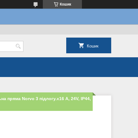
Кошик
Кошик
на пряма Norvo 3 підлогу.х16 А, 24V, IP44,