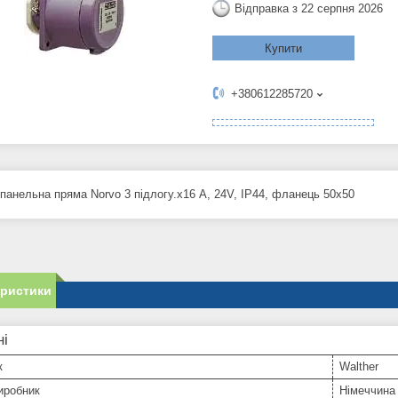
Відправка з 22 серпня 2026
Купити
+380612285720
панельна пряма Norvo 3 підлогу.х16 А, 24V, IP44, фланець 50х50
еристики
ні
к
Walther
иробник
Німеччина