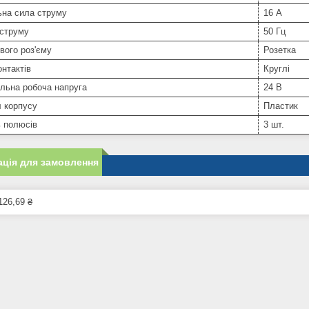
ьна сила струму
16 А
 струму
50 Гц
вого роз'єму
Розетка
нтактів
Круглі
льна робоча напруга
24 В
 корпусу
Пластик
ь полюсів
3 шт.
ція для замовлення
126,69 ₴