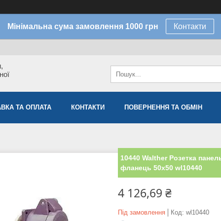
Мінімальна сума замовлення 1000 грн
Контакти
,
ної
ВКА ТА ОПЛАТА
КОНТАКТИ
ПОВЕРНЕННЯ ТА ОБМІН
10440 Walther Розетка панель
фланець 50х50 wl10440
4 126,69 ₴
Під замовлення
Код:
wl10440