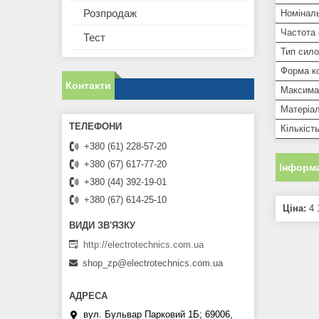
Розпродаж
Номінал
Частота
Тест
Тип сило
Форма ко
Контакти
Максима
Матеріал
Кількіст
+380 (61) 228-57-20
+380 (67) 617-77-20
Інформа
+380 (44) 392-19-01
+380 (67) 614-25-10
Ціна:
4 
http://electrotechnics.com.ua
shop_zp@electrotechnics.com.ua
вул. Бульвар Парковий 1Б; 69006,