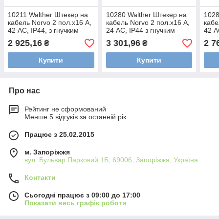
10211 Walther Штекер на
10280 Walther Штекер на
1028
кабель Norvo 2 пол.х16 А,
кабель Norvo 2 пол.х16 А,
кабе
42 AC, IP44, з гнучким
24 AC, IP44 з гнучким
42 A
введенням wl10211
введенням wl10280
введ
2 925,16
3 301,96
2 7
₴
₴
Купити
Купити
Про нас
Рейтинг не сформований
Менше 5 відгуків за останній рік
Працює з 25.02.2015
м. Запоріжжя
вул. Бульвар Парковий 1Б; 69006, Запоріжжя, Україна
Контакти
Сьогодні працює з 09:00 до 17:00
Показати весь графік роботи