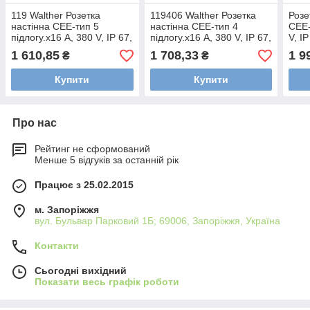
119 Walther Розетка
119406 Walther Розетка
Розе
настінна СЕЕ-тип 5
настінна СЕЕ-тип 4
СЕЕ-
підлогу.х16 А, 380 V, IP 67,
підлогу.х16 А, 380 V, IP 67,
V, I
внутрішнє кріплення, 2
внутрішнє кріплення, 2
кріп
1 610,85
1 708,33
1 9
₴
₴
введення (згори, знизу)
введення (згори, знизу)
введ
wl119
wl119406
wl13
Купити
Купити
Про нас
Рейтинг не сформований
Менше 5 відгуків за останній рік
Працює з 25.02.2015
м. Запоріжжя
вул. Бульвар Парковий 1Б; 69006, Запоріжжя, Україна
Контакти
Сьогодні вихідний
Показати весь графік роботи