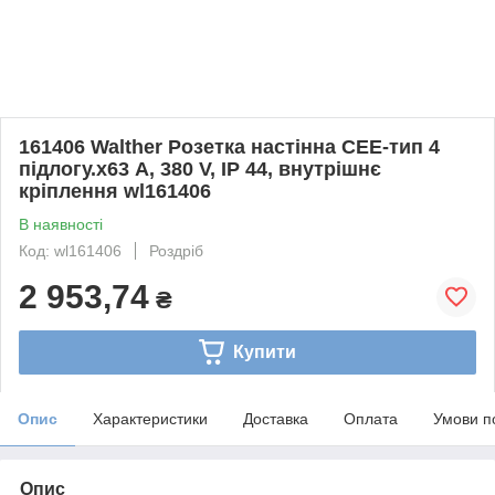
161406 Walther Розетка настінна СЕЕ-тип 4
підлогу.х63 А, 380 V, IP 44, внутрішнє
кріплення wl161406
В наявності
Код: wl161406
Роздріб
2 953,74
₴
Купити
Опис
Характеристики
Доставка
Оплата
Умови п
Опис