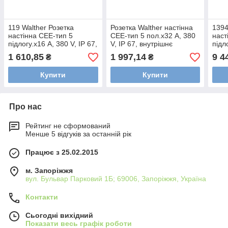
119 Walther Розетка
Розетка Walther настінна
1394
настінна СЕЕ-тип 5
СЕЕ-тип 5 пол.х32 А, 380
наст
підлогу.х16 А, 380 V, IP 67,
V, IP 67, внутрішнє
підл
внутрішнє кріплення, 2
кріплення, 2
внут
1 610,85
1 997,14
9 4
₴
₴
введення (згори, знизу)
введення(згори, знизу)
введ
wl119
wl139
wl13
Купити
Купити
Про нас
Рейтинг не сформований
Менше 5 відгуків за останній рік
Працює з 25.02.2015
м. Запоріжжя
вул. Бульвар Парковий 1Б; 69006, Запоріжжя, Україна
Контакти
Сьогодні вихідний
Показати весь графік роботи