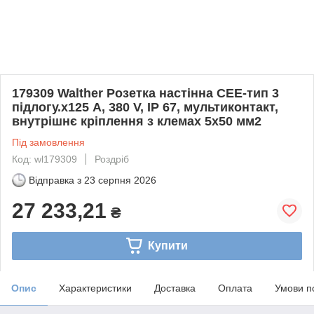
179309 Walther Розетка настінна СЕЕ-тип 3
підлогу.х125 А, 380 V, IP 67, мультиконтакт,
внутрішнє кріплення з клемах 5х50 мм2
Під замовлення
Код: wl179309
Роздріб
Відправка з
23 серпня 2026
27 233,21
₴
Купити
Опис
Характеристики
Доставка
Оплата
Умови п