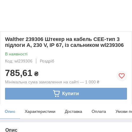
Walther 239306 Штекер на кабель CЕЕ-тип 3
підлоги А, 230 V, IP 67, із сальником wl239306
В наявності
Код: wl239306
Роздріб
785,61
₴
Мінімальна сума замовлення на сайті — 1 000 ₴
Купити
Опис
Характеристики
Доставка
Оплата
Умови п
Опис