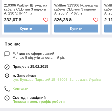
210306 Walther Штекер на
Walther 319306 Розетка на
Walt
кабель CЕЕ-тип 3 підлоги
кабель CЕЕ-тип 3 підлоги
кабе
А, 230 V, IP 44, із
А, 230 V, IP 67, із
А, 23
сальником wl210306
сальником wl319306
саль
332,07
826,28
2 1
₴
₴
wl21
Купити
Купити
Про нас
Рейтинг не сформований
Менше 5 відгуків за останній рік
Працює з 25.02.2015
м. Запоріжжя
вул. Бульвар Парковий 1Б; 69006, Запоріжжя, Україна
Контакти
Сьогодні вихідний
Показати весь графік роботи