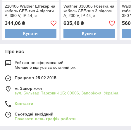
210406 Walther Штекер на
Walther 330306 Розетка на
Walt
кабель CЕЕ-тип 4 підлоги
кабель CEE-тип 3 підлоги
кабе
A, 380 V, IP 44, із
А, 230 V, IP 44, з
380 
сальником wl210406
сальником wl330306
wl33
344,06
635,48
560
₴
₴
Купити
Купити
Про нас
Рейтинг не сформований
Менше 5 відгуків за останній рік
Працює з 25.02.2015
м. Запоріжжя
вул. Бульвар Парковий 1Б; 69006, Запоріжжя, Україна
Контакти
Сьогодні вихідний
Показати весь графік роботи