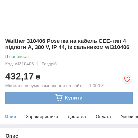
Walther 310406 Розетка на кабель CEE-тип 4
підлоги A, 380 V, IP 44, із сальником wl310406
В наявності
Код: wl310406
Роздріб
432,17
₴
Мінімальна сума замовлення на сайті — 1 000 ₴
Купити
Опис
Характеристики
Доставка
Оплата
Умови п
Опис