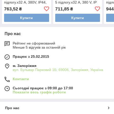
підлогу.х32 А, 380V, IP44,
5 підлогу.х32 А, 380 V, IP
підл
з ножовим затискачем
44 wl430
1 вв
763,52
711,85
944
₴
₴
дроту, з сальником
wl130SL
Купити
Купити
Про нас
Рейтинг не сформований
Менше 5 відгуків за останній рік
Працює з 25.02.2015
м. Запоріжжя
вул. Бульвар Парковий 1Б; 69006, Запоріжжя, Україна
Контакти
Сьогодні працює з 09:00 до 17:00
Показати весь графік роботи
Про нас