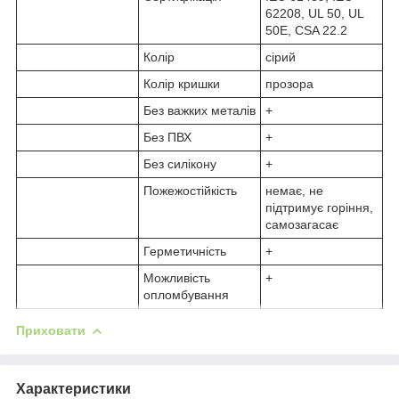
62208, UL 50, UL
50E, CSA 22.2
Колір
сірий
Колір кришки
прозора
Без важких металів
+
Без ПВХ
+
Без силікону
+
Пожежостійкість
немає, не
підтримує горіння,
самозагасає
Герметичність
+
Можливість
+
опломбування
Приховати
Характеристики