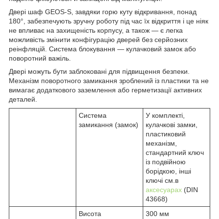
Двері шаф GEOS-S, завдяки горю куту відкривання, понад
180°, забезпечують зручну роботу під час їх відкриття і це ніяк
не впливає на захищеність корпусу, а також — є легка
можливість змінити конфігурацію дверей без серйозних
реінфляцій. Система блокування — кулачковий замок або
поворотний важіль.
Двері можуть бути заблоковані для підвищення безпеки.
Механізм поворотного замикання зроблений із пластики та не
вимагає додаткового заземлення або герметизації активних
деталей.
Система
У комплекті,
замикання (замок)
кулачкові замки,
пластиковий
механізм,
стандартний ключ
із подвійною
борідкою, інші
ключі см.в
аксесуарах
(DIN
43668)
Висота
300 мм