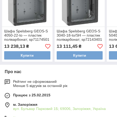
Шафа Spelsberg GEOS-S
Шафа Spelsberg GEOS-S
Шаф
4050-22-to — пластик
3040-18-to/SH — пластик
5040
полікарбонат; sp71174501
полікарбонат; sp72143401
полі
13 238,13
13 111,45
13 
₴
₴
Купити
Купити
Про нас
Рейтинг не сформований
Менше 5 відгуків за останній рік
Працює з 25.02.2015
м. Запоріжжя
вул. Бульвар Парковий 1Б; 69006, Запоріжжя, Україна