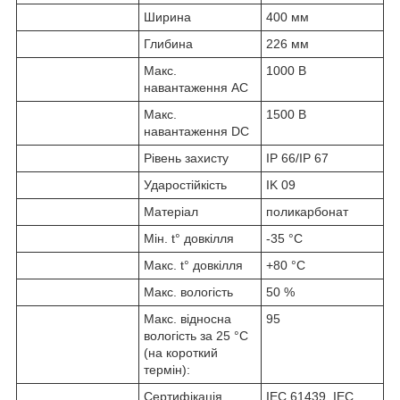
Ширина
400 мм
Глибина
226 мм
Макс.
1000 В
навантаження АС
Макс.
1500 В
навантаження DC
Рівень захисту
IP 66/IP 67
Ударостійкість
IK 09
Матеріал
поликарбонат
Мін. t° довкілля
-35 °C
Макс. t° довкілля
+80 °C
Макс. вологість
50 %
Макс. відносна
95
вологість за 25 °C
(на короткий
термін):
Сертифікація
IEC 61439, IEC