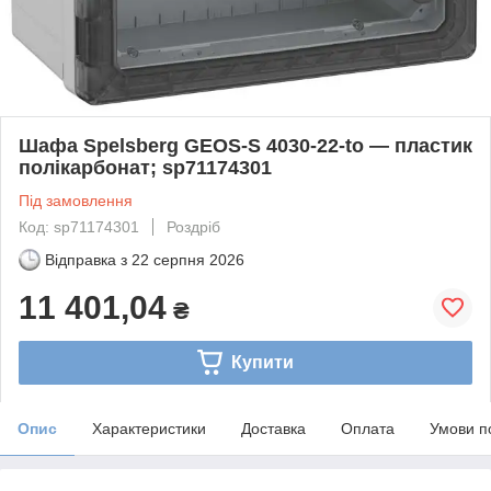
Шафа Spelsberg GEOS-S 4030-22-to — пластик
полікарбонат; sp71174301
Під замовлення
Код: sp71174301
Роздріб
Відправка з
22 серпня 2026
11 401,04
₴
Купити
Опис
Характеристики
Доставка
Оплата
Умови п