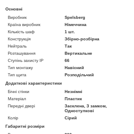
Основні
Виробник
Spelsberg
Країна виробник
Німеччина
Кількість шаф
1 шт.
Конструкція
Збірно-розбірна
Нейтраль
Так
Розташування
Вертикальне
Ступінь захисту IP
66
Тип монтажу
Навісний
Тип щита
Розподільчий
Додаткові характеристики
Бічні стінки
Незнімні
Матеріал
Пластик
Передні двері
Засклена, З замком,
Одностулкові
Колір
Сірий
Габаритні розміри