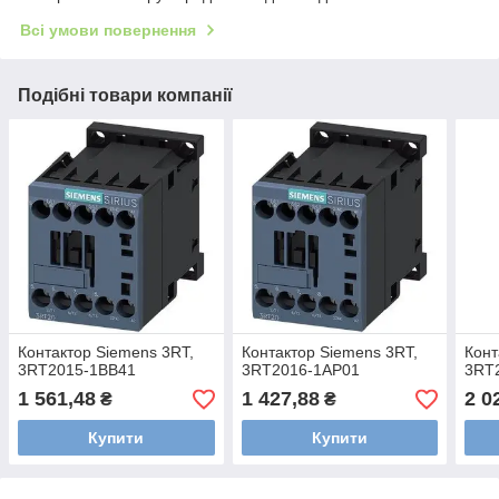
Всі умови повернення
Подібні товари компанії
Контактор Siemens 3RT,
Контактор Siemens 3RT,
Конт
3RT2015-1BB41
3RT2016-1AP01
3RT
1 561,48
1 427,88
2 0
₴
₴
Купити
Купити