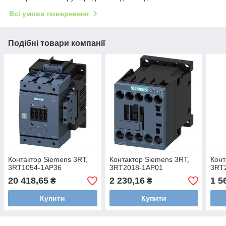
Всі умови повернення
Подібні товари компанії
Контактор Siemens 3RT,
Контактор Siemens 3RT,
Конт
3RT1054-1AP36
3RT2018-1AP01
3RT
20 418,65
2 230,16
1 5
₴
₴
Купити
Купити