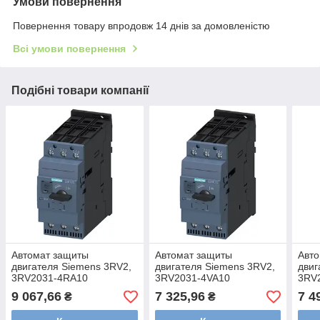
Умови повернення
Повернення товару впродовж 14 днів за домовленістю
Всі умови повернення
Подібні товари компанії
Автомат защиты
Автомат защиты
Авт
двигателя Siemens 3RV2,
двигателя Siemens 3RV2,
двиг
3RV2031-4RA10
3RV2031-4VA10
3RV
9 067,66
7 325,96
7 4
₴
₴