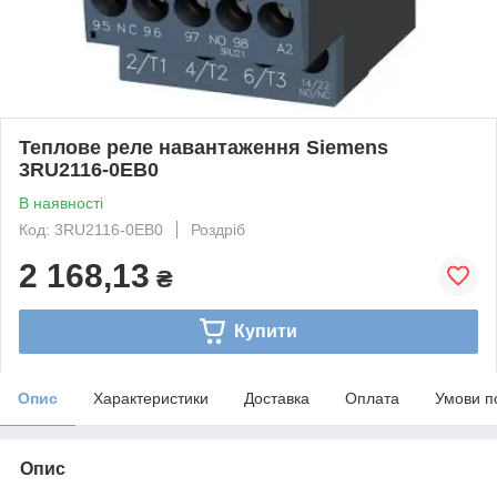
Теплове реле навантаження Siemens
3RU2116-0EB0
В наявності
Код: 3RU2116-0EB0
Роздріб
2 168,13
₴
Купити
Опис
Характеристики
Доставка
Оплата
Умови п
Опис