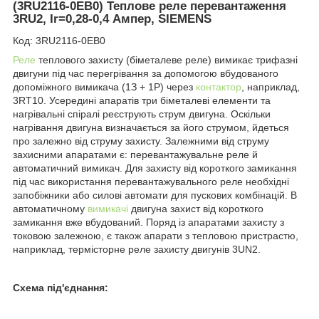
(3RU2116-0EB0) Теплове реле перевантаження
3RU2, Ir=0,28-0,4 Ампер, SIEMENS
Код: 3RU2116-0EB0
Реле
теплового захисту (біметалеве реле) вимикає трифазні
двигуни під час перегрівання за допомогою вбудованого
допоміжного вимикача (1З + 1Р) через
контактор
, наприклад,
3RT10. Усередині апаратів три біметалеві елементи та
нагрівальні спіралі реєструють струм двигуна. Оскільки
нагрівання двигуна визначається за його струмом, йдеться
про залежно від струму захисту. Залежними від струму
захисними апаратами є: перевантажувальне реле й
автоматичний вимикач. Для захисту від короткого замикання
під час використання перевантажувального реле необхідні
запобіжники або силові автомати для пускових комбінацій. В
автоматичному
вимикачі
двигуна захист від короткого
замикання вже вбудований. Поряд із апаратами захисту з
токовою залежною, є також апарати з тепловою пристрастю,
наприклад, термісторне реле захисту двигунів 3UN2.
Схема під'єднання: