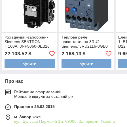
Роз'єднувач-запобіжник
Теплове реле
Елек
Siemens SENTRON
навантаження 3RU2
1LE
I=160A, 3NP5060-0EB26
Siemens; 3RU2116-0GB0
D22
22 103,52
2 168,13
9 6
₴
₴
Купити
Купити
Про нас
Рейтинг не сформований
Менше 5 відгуків за останній рік
Працює з 25.02.2015
м. Запоріжжя
вул. Бульвар Парковий 1Б; 69006, Запоріжжя, Україна