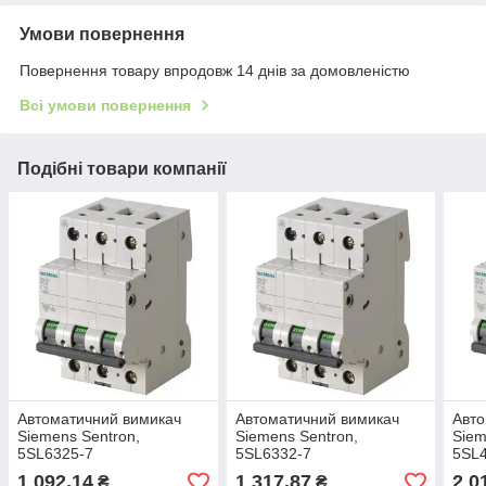
Умови повернення
Повернення товару впродовж 14 днів за домовленістю
Всі умови повернення
Подібні товари компанії
Автоматичний вимикач
Автоматичний вимикач
Авто
Siemens Sentron,
Siemens Sentron,
Siem
5SL6325-7
5SL6332-7
5SL
1 092,14
1 317,87
2 0
₴
₴