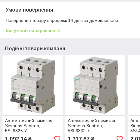
Умови повернення
Повернення товару впродовж 14 днів за домовленістю
Всі умови повернення
Подібні товари компанії
Автоматичний вимикач
Автоматичний вимикач
Авто
Siemens Sentron,
Siemens Sentron,
Siem
5SL6325-7
5SL6332-7
5SL
1 092,14
1 317,87
2 0
₴
₴