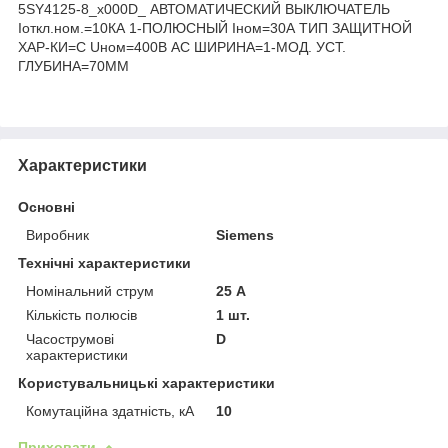
5SY4125-8_x000D_ АВТОМАТИЧЕСКИЙ ВЫКЛЮЧАТЕЛЬ
Iоткл.ном.=10КА 1-ПОЛЮСНЫЙ Iном=30А ТИП ЗАЩИТНОЙ
ХАР-КИ=C Uном=400В АС ШИРИНА=1-МОД. УСТ.
ГЛУБИНА=70ММ
Характеристики
Основні
Виробник
Siemens
Технічні характеристики
Номінальний струм
25 А
Кількість полюсів
1 шт.
Часострумові
D
характеристики
Користувальницькі характеристики
Комутаційна здатність, кА
10
Приховати