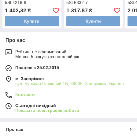
5SL4216-8
5SL6332-7
5SL
1 402,32
1 317,87
2 0
₴
₴
Купити
Купити
Про нас
Рейтинг не сформований
Менше 5 відгуків за останній рік
Працює з 25.02.2015
м. Запоріжжя
вул. Бульвар Парковий 1Б; 69006, Запоріжжя, Україна
Контакти
Сьогодні вихідний
Показати весь графік роботи
Про нас