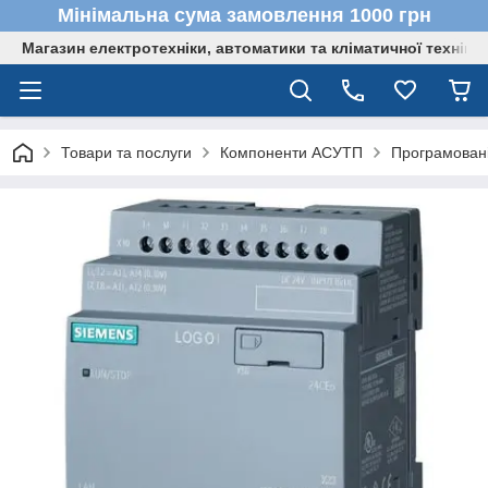
Мінімальна сума замовлення 1000 грн
Магазин електротехніки, автоматики та кліматичної техніки
Товари та послуги
Компоненти АСУТП
Програмовані