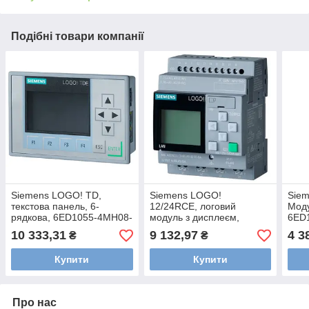
Подібні товари компанії
Siemens LOGO! TD,
Siemens LOGO!
Sie
текстова панель, 6-
12/24RCE, логовий
Мод
рядкова, 6ED1055-4MH08-
модуль з дисплеєм,
6ED
0BA1
6ED1052-1MD08-0BA1
10 333,31
9 132,97
4 3
₴
₴
Купити
Купити
Про нас