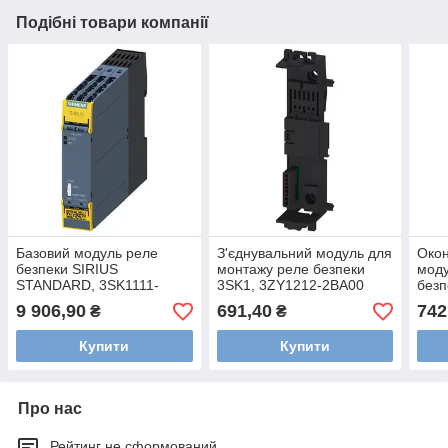
Подібні товари компанії
Базовий модуль реле
З'єднувальний модуль для
Окон
безпеки SIRIUS
монтажу реле безпеки
моду
STANDARD, 3SK1111-
3SK1, 3ZY1212-2BA00
безп
1AW20
2DA
9 906,90
691,40
742
₴
₴
Купити
Купити
Про нас
Рейтинг не сформований