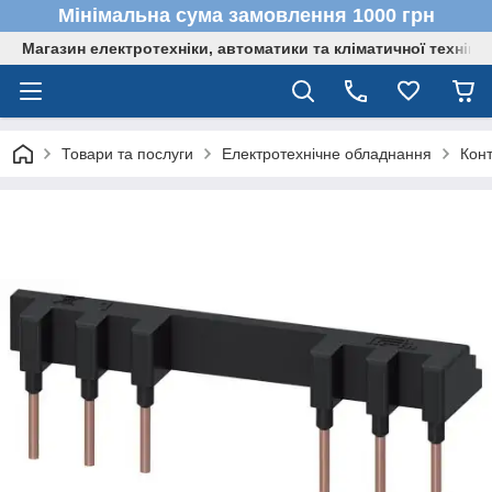
Мінімальна сума замовлення 1000 грн
Магазин електротехніки, автоматики та кліматичної техніки
Товари та послуги
Електротехнічне обладнання
Кон