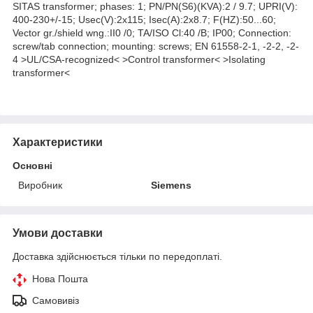
SITAS transformer; phases: 1; PN/PN(S6)(KVA):2 / 9.7; UPRI(V):
400-230+/-15; Usec(V):2x115; Isec(A):2x8.7; F(HZ):50...60;
Vector gr./shield wng.:II0 /0; TA/ISO Cl:40 /B; IP00; Connection:
screw/tab connection; mounting: screws; EN 61558-2-1, -2-2, -2-
4 >UL/CSA-recognized< >Control transformer< >Isolating
transformer<
Характеристики
Основні
Виробник
Siemens
Умови доставки
Доставка здійснюється тільки по передоплаті.
Нова Пошта
Самовивіз