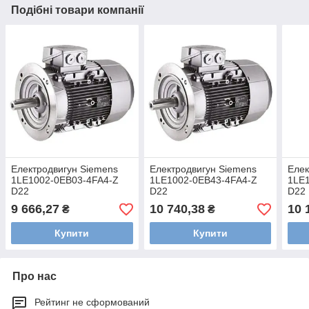
Подібні товари компанії
Електродвигун Siemens
Електродвигун Siemens
Елек
1LE1002-0EB03-4FA4-Z
1LE1002-0EB43-4FA4-Z
1LE
D22
D22
D22
9 666,27
10 740,38
10 
₴
₴
Купити
Купити
Про нас
Рейтинг не сформований