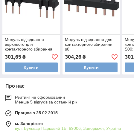
Модуль під'єднання
Модуль під'єднання для
Моду
верхнього для
контакторного збирання
конт
контакторного збирання
s0
S00
S00; 3RA2913-3DA1
301,65
304,26
301
₴
₴
Купити
Купити
Про нас
Рейтинг не сформований
Менше 5 відгуків за останній рік
Працює з 25.02.2015
м. Запоріжжя
вул. Бульвар Парковий 1Б; 69006, Запоріжжя, Україна