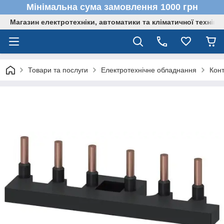
Мінімальна сума замовлення 1000 грн
Магазин електротехніки, автоматики та кліматичної техніки
Товари та послуги
Електротехнічне обладнання
Кон