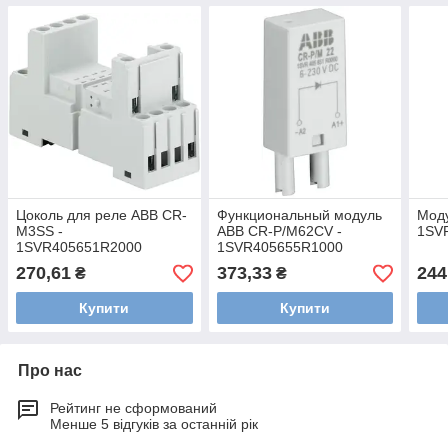
Цоколь для реле ABB CR-
Функциональный модуль
Моду
M3SS -
ABB CR-P/M62CV -
1SV
1SVR405651R2000
1SVR405655R1000
270,61
373,33
244
₴
₴
Купити
Купити
Про нас
Рейтинг не сформований
Менше 5 відгуків за останній рік