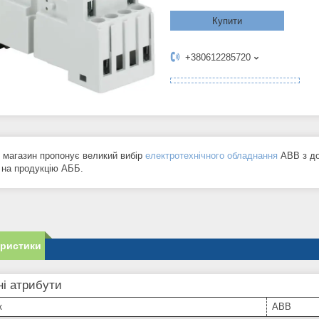
Купити
+380612285720
т магазин пропонує великий вибір
електротехнічного обладнання
ABB з дос
я на продукцію АББ.
еристики
і атрибути
к
ABB