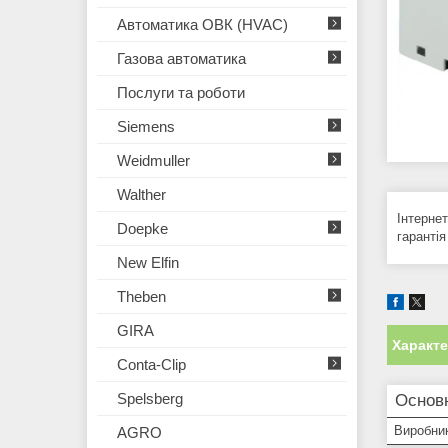
Автоматика ОВК (HVAC)
Газова автоматика
Послуги та роботи
Siemens
Weidmuller
Walther
Інтерне
Doepke
гаранті
New Elfin
Theben
GIRA
Характ
Conta-Clip
Spelsberg
Основн
Виробни
AGRO