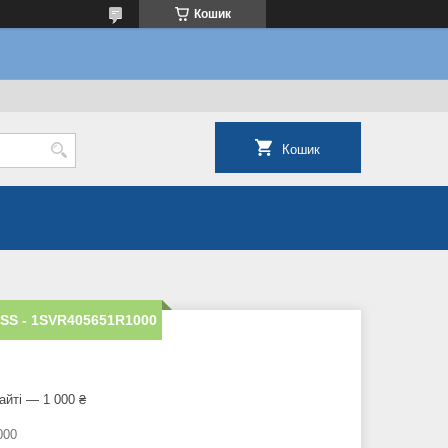
Кошик
Кошик
SS - 1SVR405651R1000
айті — 1 000 ₴
000