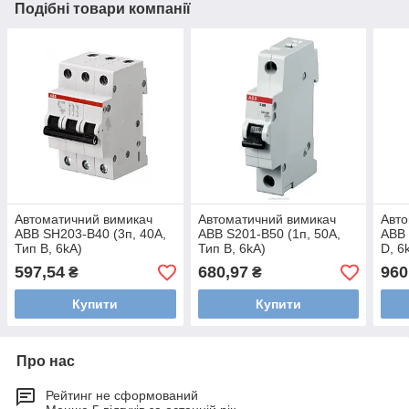
Подібні товари компанії
Автоматичний вимикач
Автоматичний вимикач
Авто
ABB SH203-B40 (3п, 40A,
ABB S201-B50 (1п, 50A,
ABB 
Тип B, 6kA)
Тип B, 6kA)
D, 6
2CDS213001R0405
2CDS251001R0505
2CD
597,54
680,97
960
₴
₴
Купити
Купити
Про нас
Рейтинг не сформований