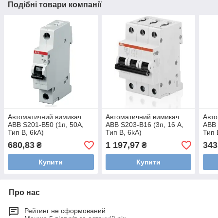
Подібні товари компанії
Автоматичний вимикач
Автоматичний вимикач
Авто
ABB S201-B50 (1п, 50A,
ABB S203-B16 (3п, 16 A,
ABB 
Тип B, 6kA)
Тип B, 6kA)
Тип 
2CDS251001R0505
2CDS253001R0165
2CD
680,83
1 197,97
343
₴
₴
Купити
Купити
Про нас
Рейтинг не сформований