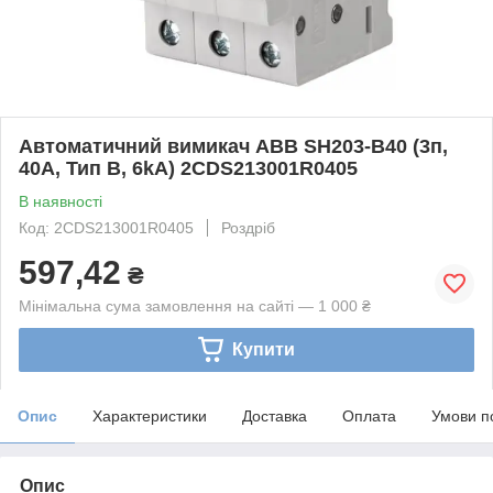
Автоматичний вимикач ABB SH203-B40 (3п,
40A, Тип B, 6kA) 2CDS213001R0405
В наявності
Код: 2CDS213001R0405
Роздріб
597,42
₴
Мінімальна сума замовлення на сайті — 1 000 ₴
Купити
Опис
Характеристики
Доставка
Оплата
Умови п
Опис