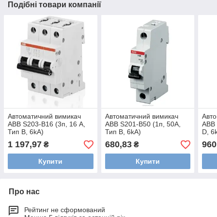
Подібні товари компанії
Автоматичний вимикач
Автоматичний вимикач
Авто
ABB S203-B16 (3п, 16 A,
ABB S201-B50 (1п, 50A,
ABB 
Тип B, 6kA)
Тип B, 6kA)
D, 6
2CDS253001R0165
2CDS251001R0505
2CD
1 197,97
680,83
960
₴
₴
Купити
Купити
Про нас
Рейтинг не сформований