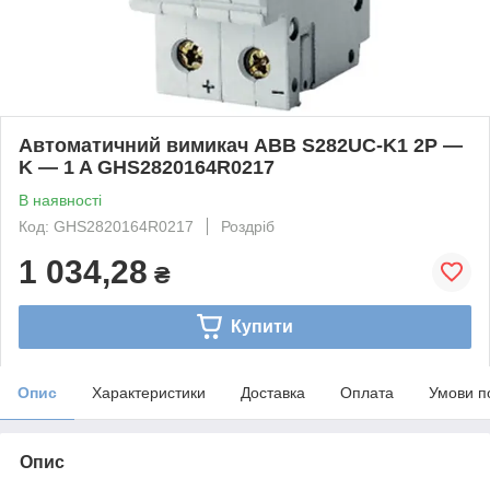
Автоматичний вимикач ABB S282UC-K1 2P —
K — 1 A GHS2820164R0217
В наявності
Код: GHS2820164R0217
Роздріб
1 034,28
₴
Купити
Опис
Характеристики
Доставка
Оплата
Умови п
Опис