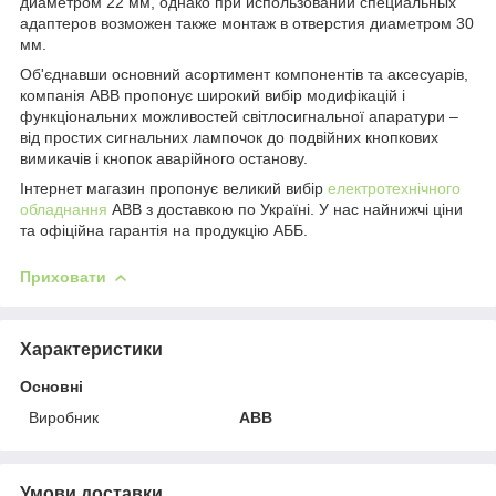
диаметром 22 мм, однако при использовании специальных
адаптеров возможен также монтаж в отверстия диаметром 30
мм.
Об'єднавши основний асортимент компонентів та аксесуарів,
компанія ABB пропонує широкий вибір модифікацій і
функціональних можливостей світлосигнальної апаратури –
від простих сигнальних лампочок до подвійних кнопкових
вимикачів і кнопок аварійного останову.
Інтернет магазин пропонує великий вибір
електротехнічного
обладнання
ABB з доставкою по Україні. У нас найнижчі ціни
та офіційна гарантія на продукцію АББ.
Приховати
Характеристики
Основні
Виробник
ABB
Умови доставки