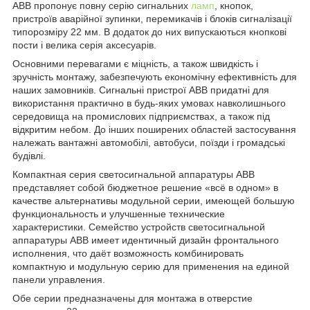
ABB пропонує повну серію сигнальних
ламп
, кнопок,
пристроїв аварійної зупинки, перемикачів і блоків сигналізації
типорозміру 22 мм. В додаток до них випускаються кнопкові
пости і велика серія аксесуарів.
Основними перевагами є міцність, а також швидкість і
зручність монтажу, забезпечують економічну ефективність для
наших замовників. Сигнальні пристрої ABB придатні для
використання практично в будь-яких умовах навколишнього
середовища на промислових підприємствах, а також під
відкритим небом. До інших поширених областей застосування
належать вантажні автомобілі, автобуси, поїзди і громадські
будівлі.
Компактная серия светосигнальной аппаратуры ABB
представляет собой бюджетное решение «всё в одном» в
качестве альтернативы модульной серии, имеющей большую
функциональность и улучшенные технические
характеристики. Семейство устройств светосигнальной
аппаратуры ABB имеет идентичный дизайн фронтального
исполнения, что даёт возможность комбинировать
компактную и модульную серию для применения на единой
панели управления.
Обе серии предназначены для монтажа в отверстие