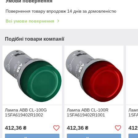
Умови повернення
Повернення товару впродовж 14 днів за домовленістю
Всі умови повернення
Подібні товари компанії
Лампа ABB CL-100G
Лампа ABB CL-100R
Лам
1SFA619402R1002
1SFA619402R1001
1SF
412,36
412,36
412
₴
₴