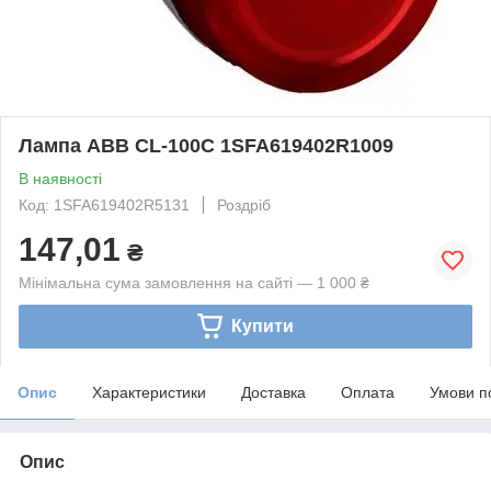
Лампа ABB CL-100C 1SFA619402R1009
В наявності
Код: 1SFA619402R5131
Роздріб
147,01
₴
Мінімальна сума замовлення на сайті — 1 000 ₴
Купити
Опис
Характеристики
Доставка
Оплата
Умови п
Опис