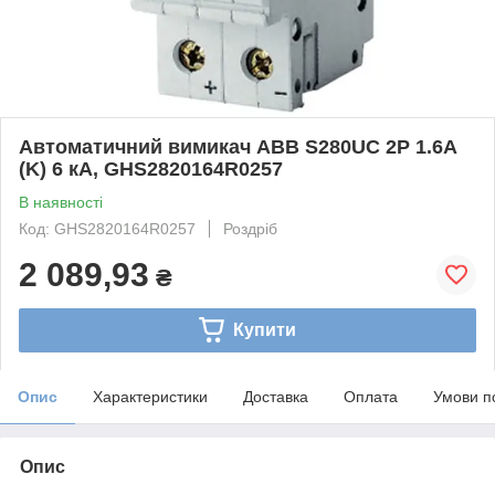
Автоматичний вимикач ABB S280UC 2P 1.6А
(K) 6 кА, GHS2820164R0257
В наявності
Код: GHS2820164R0257
Роздріб
2 089,93
₴
Купити
Опис
Характеристики
Доставка
Оплата
Умови п
Опис