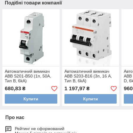
Подібні товари компанії
Автоматичний вимикач
Автоматичний вимикач
Авто
ABB S201-B50 (1п, 50A,
ABB S203-B16 (3п, 16 A,
ABB 
Тип B, 6kA)
Тип B, 6kA)
D, 6
2CDS251001R0505
2CDS253001R0165
2CD
680,83
1 197,97
960
₴
₴
Купити
Купити
Про нас
Рейтинг не сформований