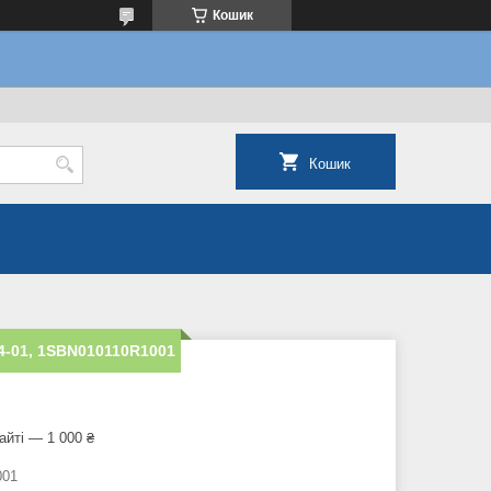
Кошик
Кошик
4-01, 1SBN010110R1001
айті — 1 000 ₴
001