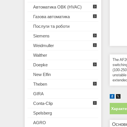
Автоматика ОВК (HVAC)
Газова автоматика
Послуги та роботи
Siemens
Weidmuller
Walther
The AF26
Doepke
switchin
(100-250
New Elfin
unstable
extended
Theben
GIRA
Conta-Clip
Характ
Spelsberg
AGRO
Основ