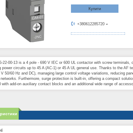
Купити
+380612285720
-22-00-13 is a 4 pole - 690 V IEC or 600 UL contactor with screw terminals, 
g power circuits up to 45 A (AC-1) or 45 A UL general use. Thanks to the AF t
 V 50/60 Hz and DC), managing large control voltage variations, reducing pan
 networks. Furthermore, surge protection is built-in, offering a compact solut
 with add-on auxiliary contact blocks and an additional wide range of accesso
еристики
ні