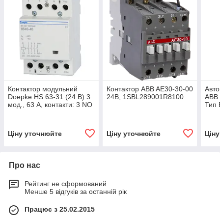
Контактор модульний
Контактор ABB AE30-30-00
Авто
Doepke HS 63-31 (24 В) 3
24B, 1SBL289001R8100
ABB 
мод., 63 А, контакти: 3 NO
Тип 
+ 1 NC, dp09980419
2CD
Ціну уточнюйте
Ціну уточнюйте
Цін
Про нас
Рейтинг не сформований
Менше 5 відгуків за останній рік
Працює з 25.02.2015