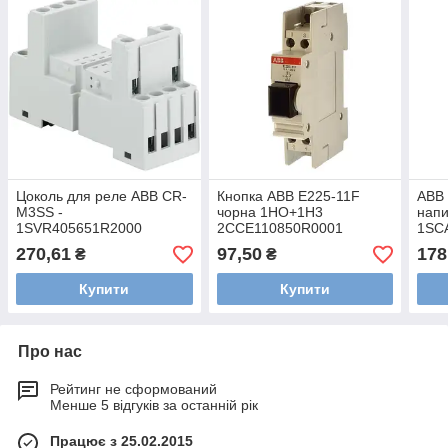
Цоколь для реле ABB CR-
Кнопка ABB Е225-11F
ABB 
M3SS -
чорна 1НО+1Н3
напи
1SVR405651R2000
2CCE110850R0001
1SC
270,61
97,50
178
₴
₴
Купити
Купити
Про нас
Рейтинг не сформований
Менше 5 відгуків за останній рік
Працює з 25.02.2015