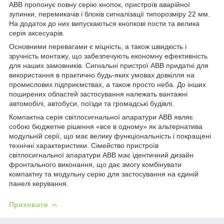
ABB пропонує повну серію кнопок, пристроїв аварійної
зупинки, перемикачів і блоків сигналізації типорозміру 22 мм.
На додаток до них випускаються кнопкові пости та велика
серія аксесуарів.
Основними перевагами є міцність, а також швидкість і
зручність монтажу, що забезпечують економну ефективність
для наших замовників. Сигнальні пристрої ABB придатні для
використання в практично будь-яких умовах довкілля на
промислових підприємствах, а також просто неба. До інших
поширених областей застосування належать вантажні
автомобілі, автобуси, поїзди та громадські будівлі.
Компактна серія світлосигнальної апаратури ABB являє
собою бюджетне рішення «все в одному» як альтернатива
модульній серії, що має велику функціональність і покращені
технічні характеристики. Сімейство пристроїв
світлосигнальної апаратури ABB має ідентичний дизайн
фронтального виконання, що дає змогу комбінувати
компактну та модульну серію для застосування на єдиній
панелі керування.
Приховати