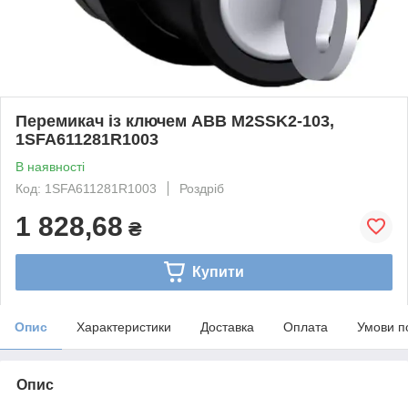
Перемикач із ключем ABB M2SSK2-103,
1SFA611281R1003
В наявності
Код: 1SFA611281R1003
Роздріб
1 828,68
₴
Купити
Опис
Характеристики
Доставка
Оплата
Умови п
Опис