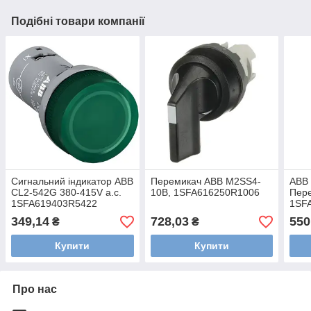
Подібні товари компанії
Сигнальний індикатор ABB
Перемикач ABB M2SS4-
ABB
CL2-542G 380-415V a.c.
10B, 1SFA616250R1006
Пере
1SFA619403R5422
1SF
349,14
728,03
550
₴
₴
Купити
Купити
Про нас