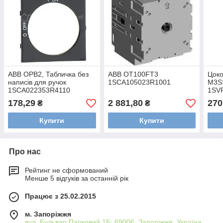
ABB OPB2, Табличка без
ABB OT100FT3
Цоко
написів для ручок
1SCA105023R1001
M3S
1SCA022353R4110
1SV
178,29
2 881,80
270
₴
₴
Купити
Купити
Про нас
Рейтинг не сформований
Менше 5 відгуків за останній рік
Працює з 25.02.2015
м. Запоріжжя
вул. Бульвар Парковий 1Б; 69006, Запоріжжя, Україна