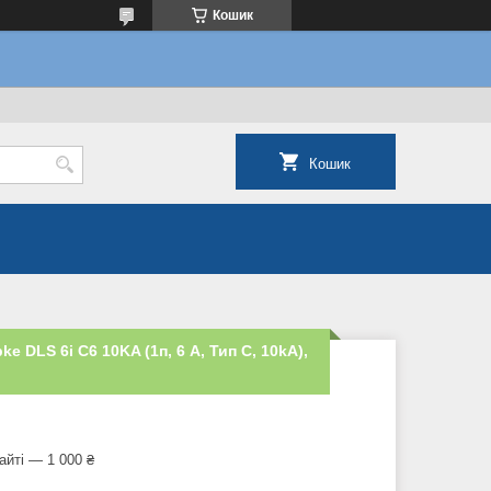
Кошик
Кошик
 DLS 6i C6 10KA (1п, 6 A, Тип C, 10kA),
айті — 1 000 ₴