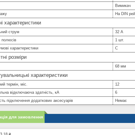
Вимикач
тажу
На DIN ре
ні характеристики
ьний струм
32 А
ь полюсів
1 шт.
мові характеристики
C
тні розміри
68 мм
увальницькі характеристики
ний термін, міс.
12
льна відключаюча здатність, кА
6
ть підключення додаткових аксесуарів
Немає
ція для замовлення
3,18 ₴