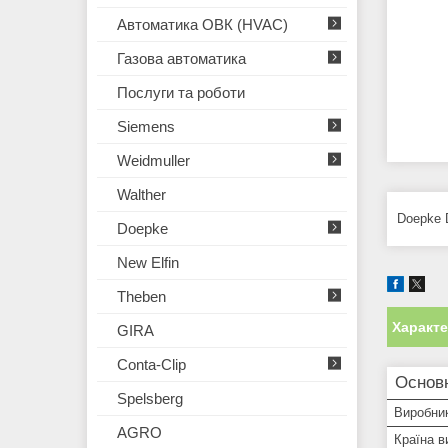
Автоматика ОВК (HVAC)
Газова автоматика
Послуги та роботи
Siemens
Weidmuller
Walther
Doepke 
Doepke
New Elfin
Theben
Характ
GIRA
Conta-Clip
Основ
Spelsberg
Виробни
AGRO
Країна в