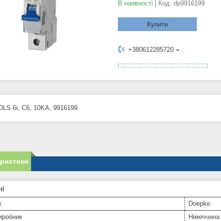
В наявності
Код:
dp9916199
Купити
+380612285720
DLS 6i, C6, 10KA, 9916199
еристики
ні
к
Doepke
иробник
Німеччина