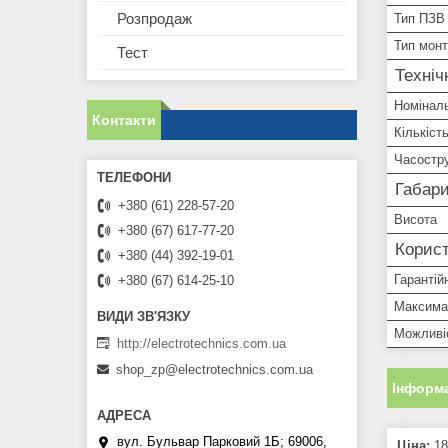
Розпродаж
Тип ПЗВ
Тип мон
Тест
Техніч
Номінал
Контакти
Кількіст
Часостру
Габари
+380 (61) 228-57-20
Висота
+380 (67) 617-77-20
Корист
+380 (44) 392-19-01
Гарантій
+380 (67) 614-25-10
Максима
Можливіс
http://electrotechnics.com.ua
shop_zp@electrotechnics.com.ua
Інформа
вул. Бульвар Парковий 1Б; 69006,
Ціна:
18