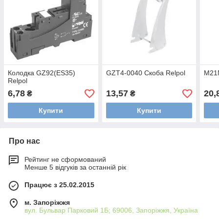
Колодка GZ92(ES35)
GZT4-0040 Скоба Relpol
M21N
Relpol
6,78
13,57
20,
₴
₴
Купити
Купити
Про нас
Рейтинг не сформований
Менше 5 відгуків за останній рік
Працює з 25.02.2015
м. Запоріжжя
вул. Бульвар Парковий 1Б; 69006, Запоріжжя, Україна